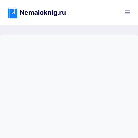
Перейти
к
Nemaloknig.ru
содержимому