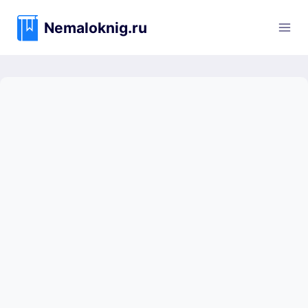
Перейти
к
Nemaloknig.ru
содержимому