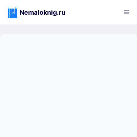
Перейти
к
Nemaloknig.ru
содержимому