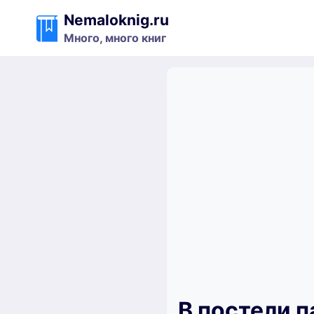
Перейти
Nemaloknig.ru
к
Много, много книг
содержимому
В постели 