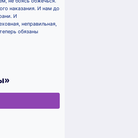
ём, не боясь обжечься.
го наказания. И нам до
рани. И
еховная, неправильная,
 теперь обязаны
ры»