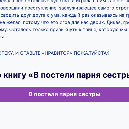
евала все остальные чувства. Я играла с ним как с огн
совершили преступление, заслуживающее самого строго
 сводить друг друга с ума, каждый раз оказываясь на г
е желал, потому что это игра для нас двоих. Дикая, гр
ему. Осталось только привыкнуть к тайне, которую мы
ы.
ТЕКУ, И СТАВЬТЕ «НРАВИТСЯ» ПОЖАЛУЙСТА:)
 книгу «В постели парня сест
В постели парня сестры