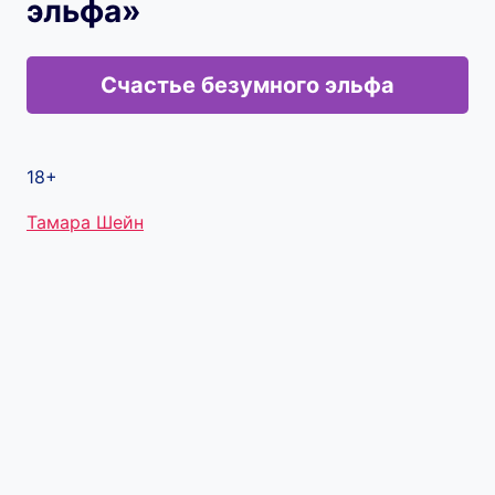
эльфа»
Счастье безумного эльфа
18+
Метки
Тамара Шейн
записи: