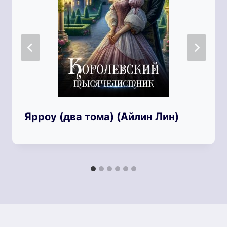
Ярроу (два тома) (Айлин Лин)