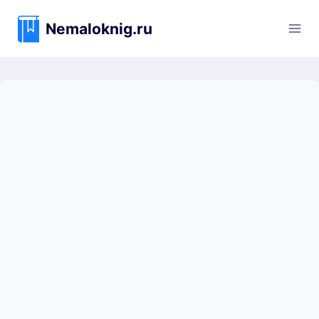
Перейти
к
Nemaloknig.ru
содержимому