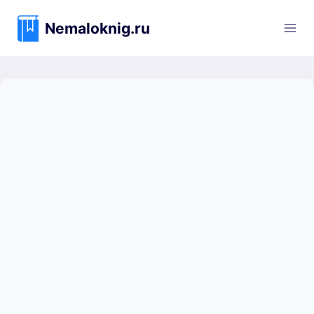
Перейти
к
Nemaloknig.ru
содержимому