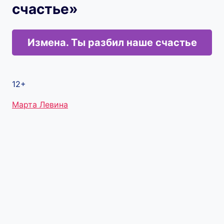
счастье»
Измена. Ты разбил наше счастье
12+
Метки
Марта Левина
записи: