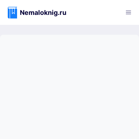
Перейти
к
Nemaloknig.ru
содержимому