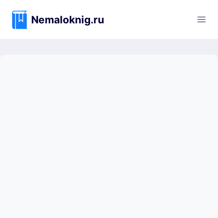
Перейти
к
Nemaloknig.ru
содержимому