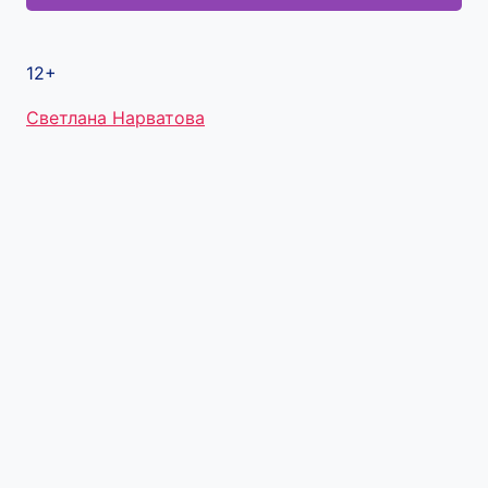
12+
Метки
Светлана Нарватова
записи: