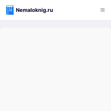
Перейти
к
Nemaloknig.ru
содержимому