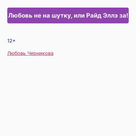
Любовь не на шутку, или Райд Эллэ за!
12+
Метки
Любовь Черникова
записи: