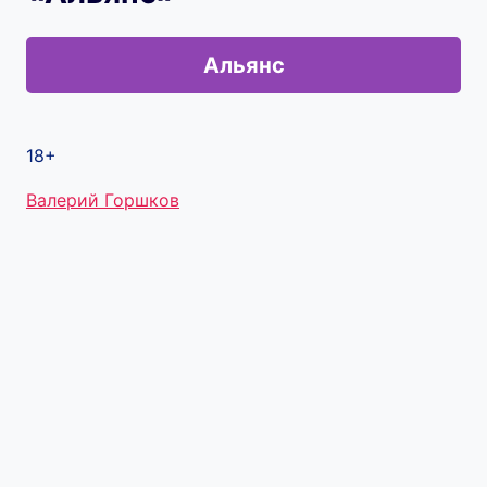
Альянс
18+
Метки
Валерий Горшков
записи: