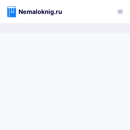
Перейти
к
Nemaloknig.ru
содержимому