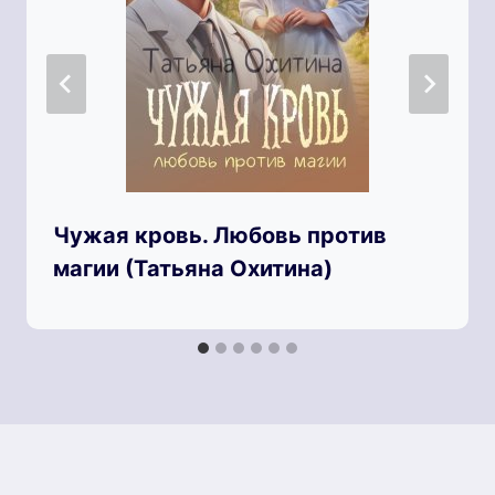
Чужая кровь. Любовь против
магии (Татьяна Охитина)