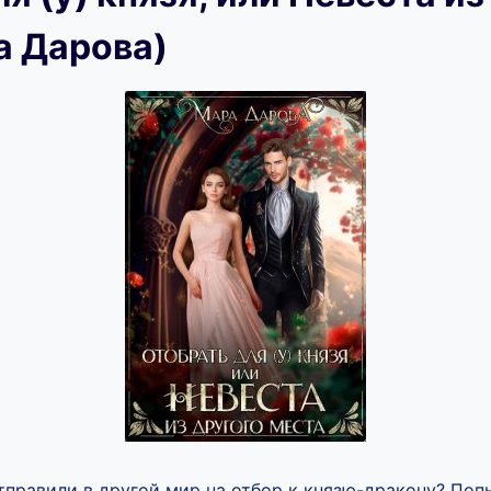
а Дарова)
отправили в другой мир на отбор к князю-дракону? Поп