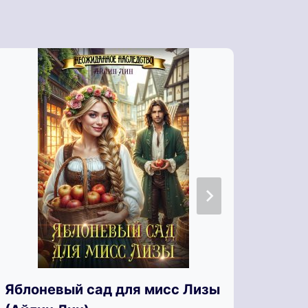
Яблоневый сад для мисс Лизы
Я, О