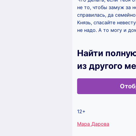
не то, чтобы замуж за 
справилась, да семейн
Князь, спасайте невест
не надо. А то могу и д
Найти полную
из другого м
Отоб
12+
Метки
Мара Дарова
записи: