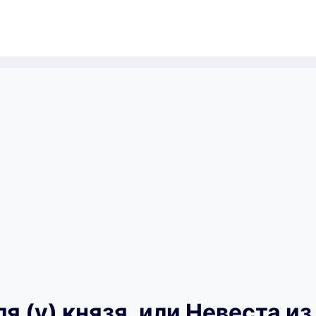
я (у) князя, или Невеста из