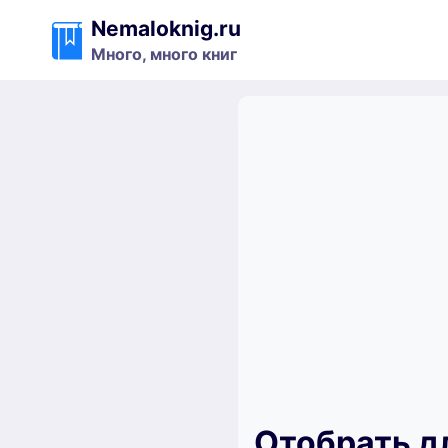
Перейти
Nemaloknig.ru
к
Много, много книг
содержимому
Отобрать дл