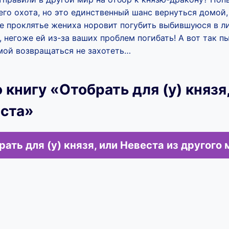
него охота, но это единственный шанс вернуться домой,
ое проклятье жениха норовит погубить выбившуюся в л
у, негоже ей из-за ваших проблем погибать! А вот так 
омой возвращаться не захотеть…
 книгу «Отобрать для (у) князя
еста»
рать для (у) князя, или Невеста из другого 