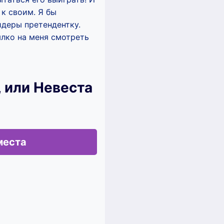
 к своим. Я бы
идеры претендентку.
пылко на меня смотреть
, или Невеста
места