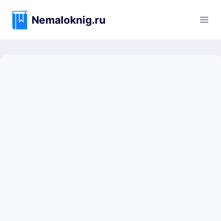
Перейти
к
Nemaloknig.ru
содержимому