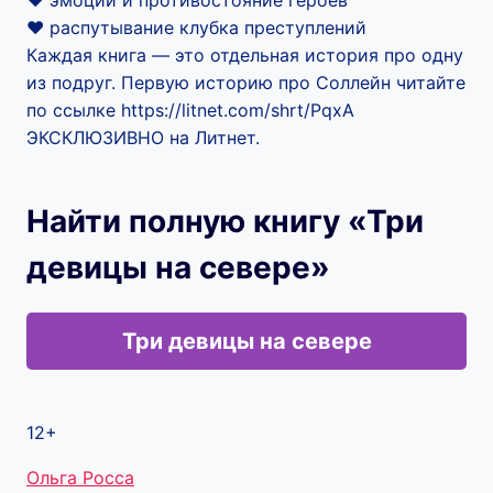
‍❤️‍ эмоции и противостояние героев
‍❤️‍ распутывание клубка преступлений
Каждая книга — это отдельная история про одну
из подруг. Первую историю про Соллейн читайте
по ссылке https://litnet.com/shrt/PqxA
ЭКСКЛЮЗИВНО на Литнет.
Найти полную книгу «Три
девицы на севере»
Три девицы на севере
12+
Метки
Ольга Росса