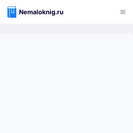
Перейти
к
Nemaloknig.ru
содержимому