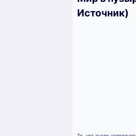
Источник)
То, что знало человече