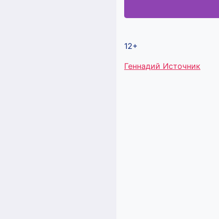
12+
Метки
Геннадий Источник
записи: