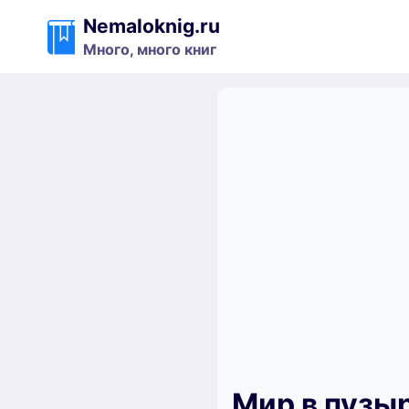
Перейти
Nemaloknig.ru
к
Много, много книг
содержимому
Мир в пузыр