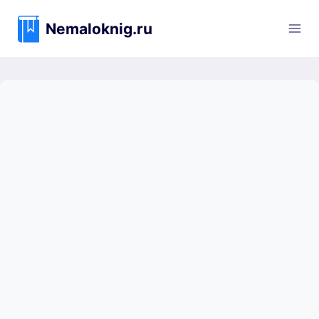
Перейти
к
Nemaloknig.ru
содержимому