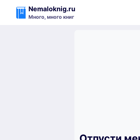
Перейти
Nemaloknig.ru
к
Много, много книг
содержимому
Отпусти ме