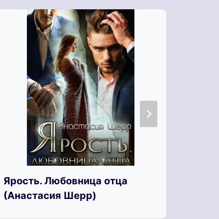
Ярость. Любовница отца
Яра 
(Анастасия Шерр)