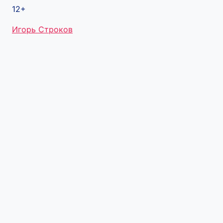
12+
Метки
Игорь Строков
записи: