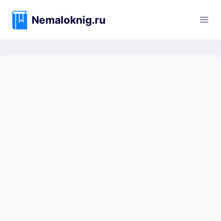
Перейти
к
Nemaloknig.ru
содержимому