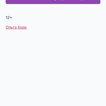
12+
Метки
Ольга Корк
записи: