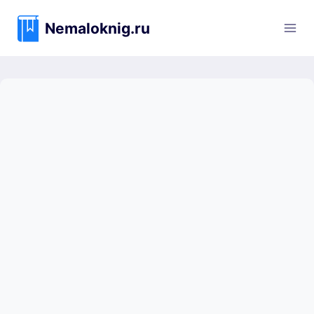
Перейти
к
Nemaloknig.ru
содержимому