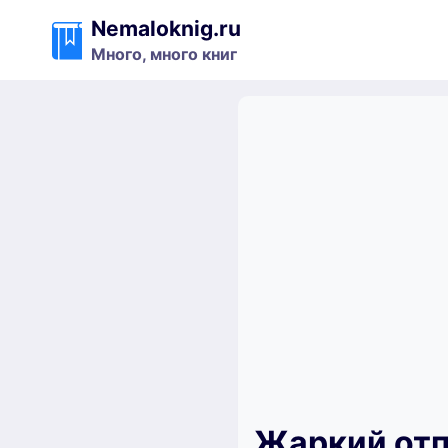
Перейти
Nemaloknig.ru
к
Много, много книг
содержимому
Жаркий отп