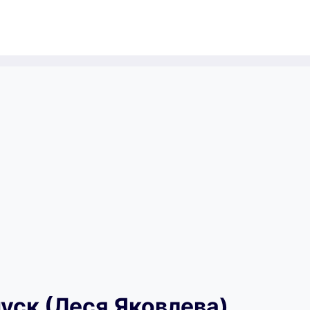
уск (Леся Яковлева)