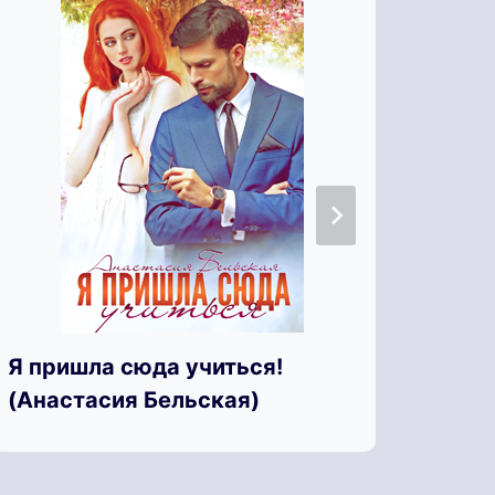
Я по
Я пришла сюда учиться!
Пари
(Анастасия Бельская)