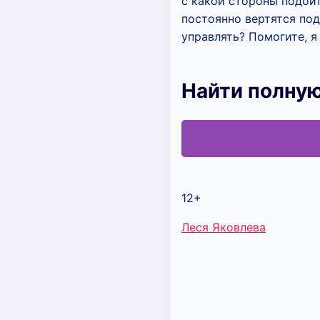
с какой стороны подойт
постоянно вертятся под 
управлять? Помогите, я
Найти полную
12+
Метки
Леся Яковлева
записи: