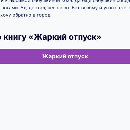
и к любимой бабушкиной козе. Да еще бабушкин сосед
ногами. Ух, достал, чесслово. Вот возьму и угоню его 
 хочу обратно в город
 книгу «Жаркий отпуск»
Жаркий отпуск