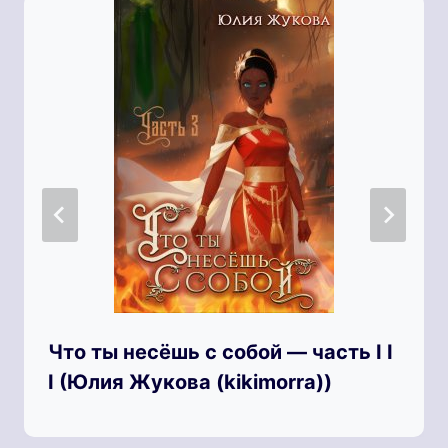
Что ты несёшь с собой — часть I I
I (Юлия Жукова (kikimorra))