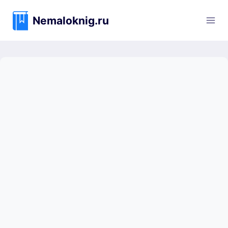
Перейти
к
Nemaloknig.ru
содержимому