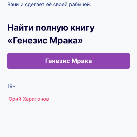
Вани и сделает её своей рабыней.
Найти полную книгу
«Генезис Мрака»
Генезис Мрака
18+
Метки
Юрий Харитонов
записи: