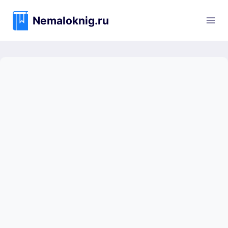
Перейти
к
Nemaloknig.ru
содержимому