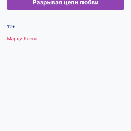
Разрывая цепи любви
12+
Метки
Марди Елена
записи: