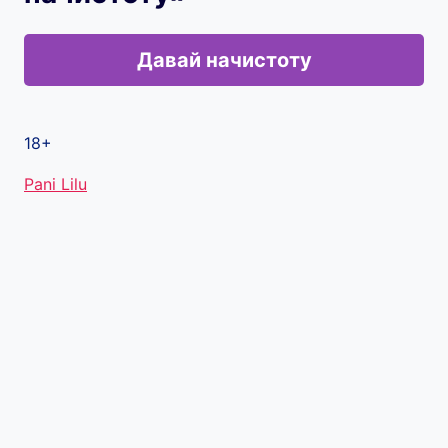
Давай начистоту
18+
Метки
Pani Lilu
записи: