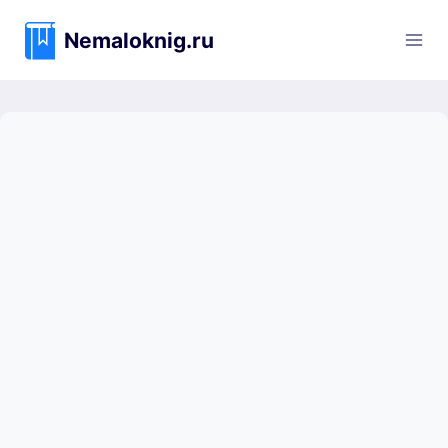
Перейти
к
Nemaloknig.ru
содержимому