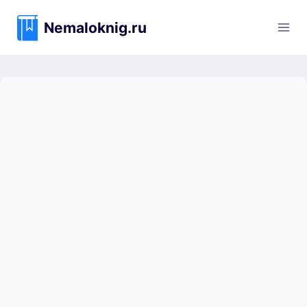
Перейти
к
Nemaloknig.ru
содержимому