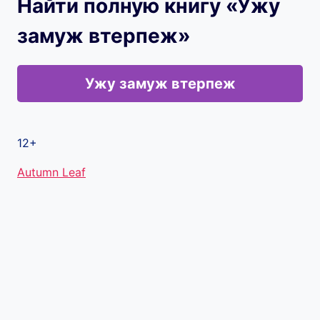
Найти полную книгу «Ужу
замуж втерпеж»
Ужу замуж втерпеж
12+
Метки
Autumn Leaf
записи: