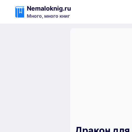
Перейти
Nemaloknig.ru
к
Много, много книг
содержимому
Дракон для