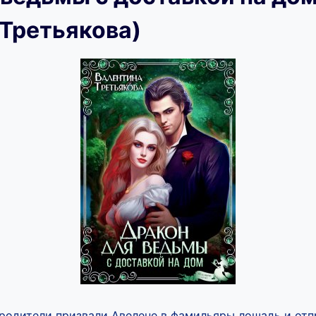
 Третьякова)
родители призвали Авелене в фамильяры лошадь и отп