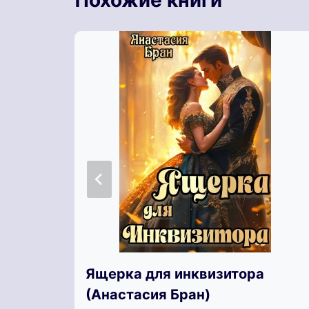
Похожие книги
Ящерка для инквизитора
(Анастaсия Бран)