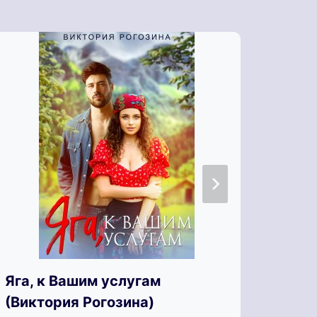
Яга, к Вашим услугам
Яга 
(Виктория Рогозина)
Мило