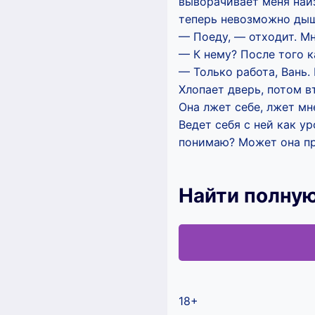
выворачивает меня наиз
теперь невозможно дыш
— Поеду, — отходит. Мн
— К нему? После того к
— Только работа, Вань.
Хлопает дверь, потом 
Она лжет себе, лжет мн
Ведет себя с ней как у
понимаю? Может она п
Найти полную
18+