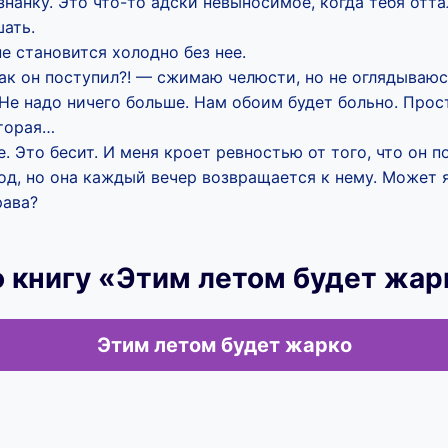
нанку. Это что-то адски невыносимое, когда тебя отта
ать.
е становится холодно без нее.
ак он поступил?! — сжимаю челюсти, но не оглядываюсь
 Не надо ничего больше. Нам обоим будет больно. Про
вторая…
е. Это бесит. И меня кроет ревностью от того, что он 
род, но она каждый вечер возвращается к нему. Может я
рава?
 книгу «Этим летом будет жар
Этим летом будет жарко