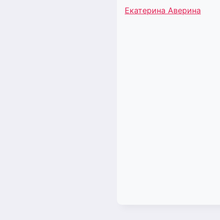
Метки
Екатерина Аверина
записи: