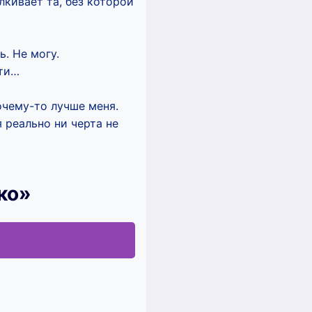
лкивает та, без которой
. Не могу.
сти…
почему-то лучше меня.
 реально ни черта не
ко»