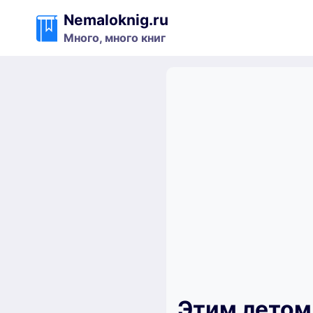
Перейти
Nemaloknig.ru
к
Много, много книг
содержимому
Этим летом