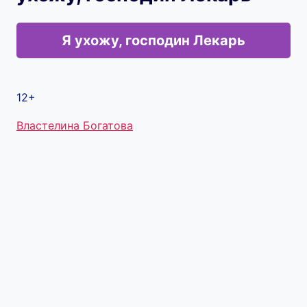
Я ухожу, господин Лекарь
12+
Метки
Властелина Богатова
записи: