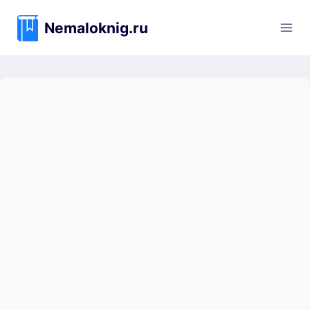
Перейти
к
Nemaloknig.ru
содержимому