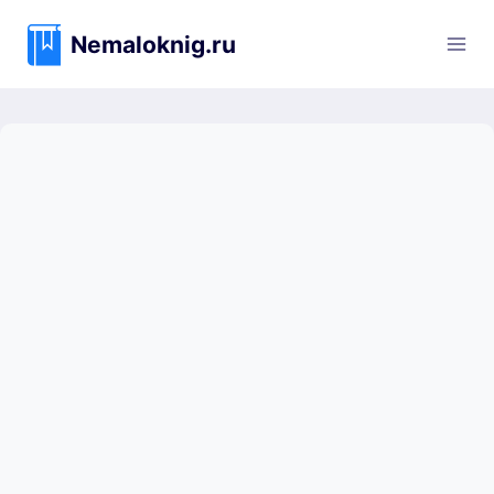
Перейти
к
Nemaloknig.ru
содержимому