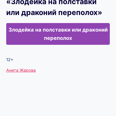
«Злодейка на полставки
или драконий переполох»
Злодейка на полставки или драконий
переполох
12+
Метки
Анита Жарова
записи: