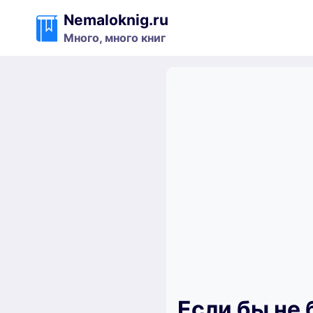
Перейти
Nemaloknig.ru
к
Много, много книг
содержимому
Если бы не