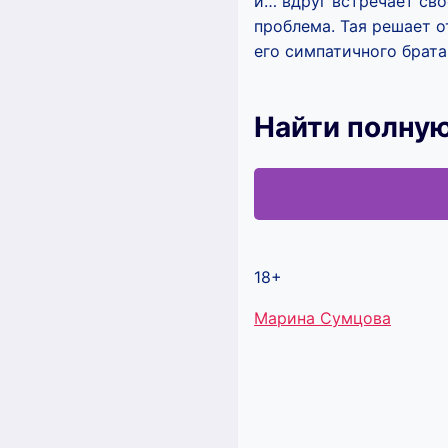
и… вдруг встречает сво
проблема. Тая решает о
его симпатичного брата
Найти полную
18+
Метки
Марина Сумцова
записи: