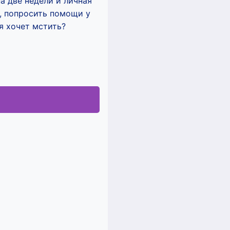
а две недели и личная
о, попросить помощи у
я хочет мстить?