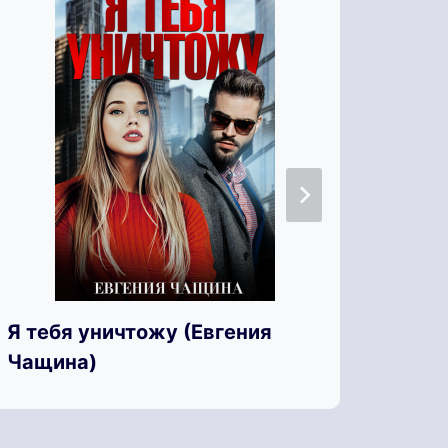
Я тебя уничтожу (Евгения
Я те
Чащина)