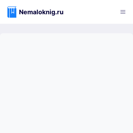
Перейти
к
Nemaloknig.ru
содержимому