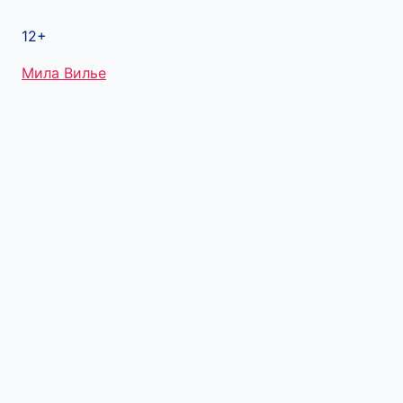
12+
Метки
Мила Вилье
записи: