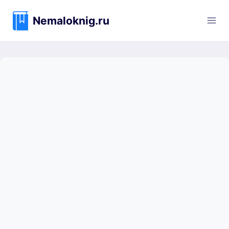
Перейти
к
Nemaloknig.ru
содержимому