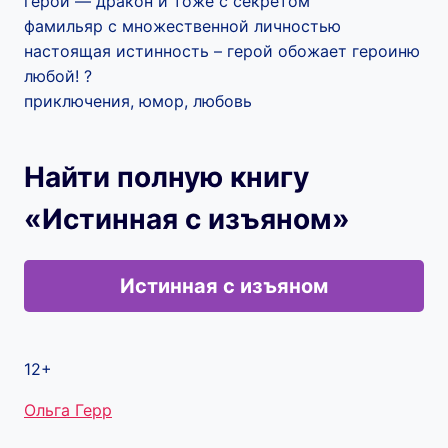
герой — дракон и тоже с секретом
фамильяр с множественной личностью
настоящая истинность – герой обожает героиню
любой! ?
приключения, юмор, любовь
Найти полную книгу
«Истинная с изъяном»
Истинная с изъяном
12+
Метки
Ольга Герр
записи: