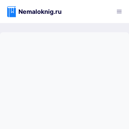
Перейти
к
Nemaloknig.ru
содержимому