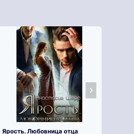
Ярость. Любовница отца
Яра 