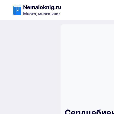
Перейти
Nemaloknig.ru
к
Много, много книг
содержимому
Сердцебиен