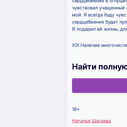
сердцебиение в оглушит
чувствовал учащенный с
мой. Я всегда буду чув
сердцебиение будет пре
Я подарил ей жизнь, дл
ХЭ! Наличие многочисле
Найти полну
18+
Метки
Наталья Шагаева