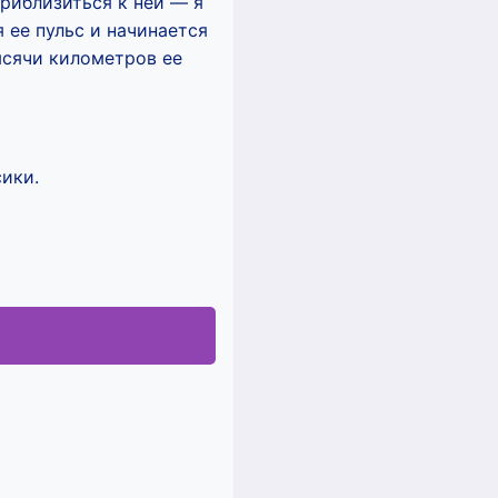
приблизиться к ней — я
 ее пульс и начинается
тысячи километров ее
ики.