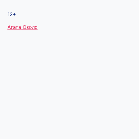
12+
Метки
Агата Озолс
записи: