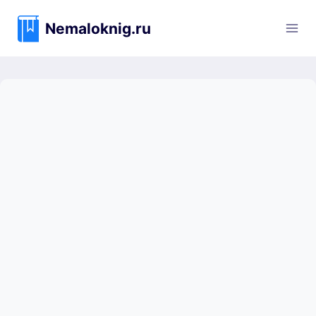
Перейти
к
Nemaloknig.ru
содержимому