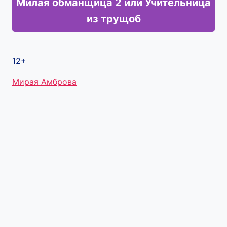
Милая обманщица 2 или Учительница
из трущоб
12+
Метки
Мирая Амброва
записи: