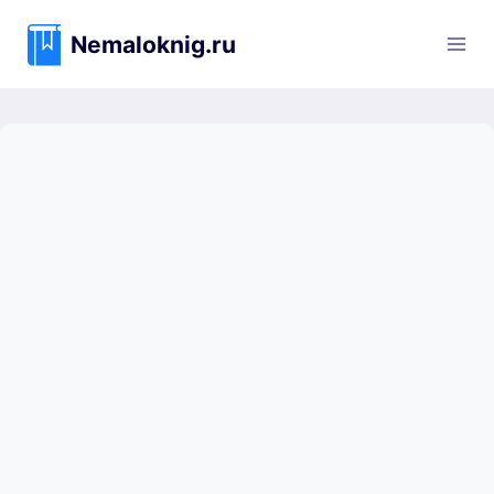
Перейти
к
Nemaloknig.ru
содержимому