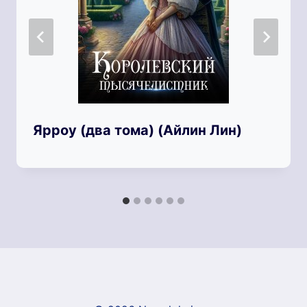
Ярроу (два тома) (Айлин Лин)