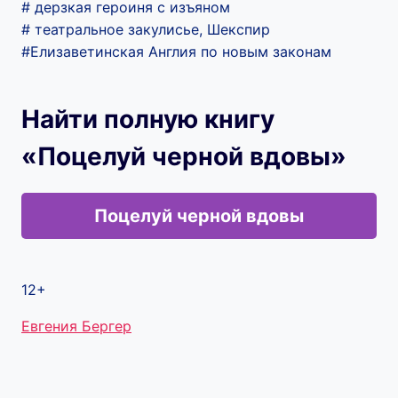
# дерзкая героиня с изъяном
# театральное закулисье, Шекспир
#Елизаветинская Англия по новым законам
Найти полную книгу
«Поцелуй черной вдовы»
Поцелуй черной вдовы
12+
Метки
Евгения Бергер
записи: