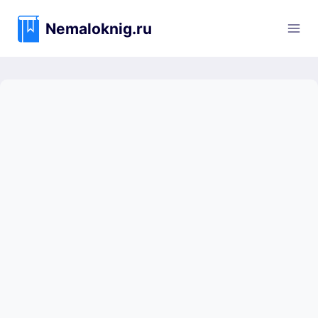
Перейти
к
Nemaloknig.ru
содержимому