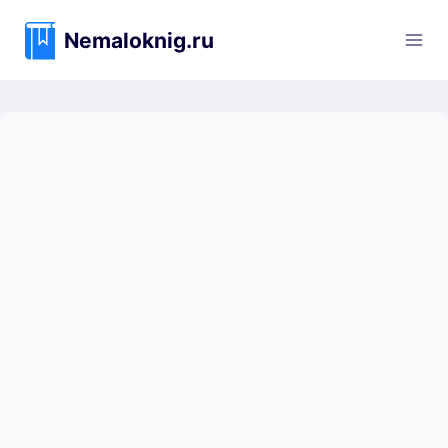
Перейти
к
Nemaloknig.ru
содержимому