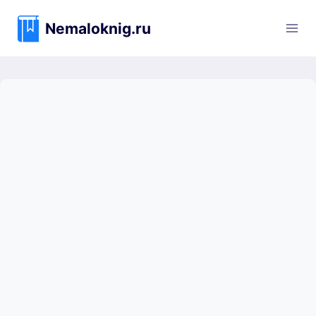
Перейти
к
Nemaloknig.ru
содержимому