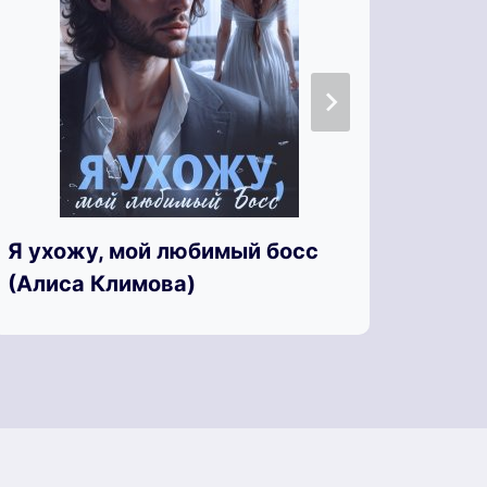
Я ухожу, мой любимый босс
Целю
(Алиса Климова)
Дарк