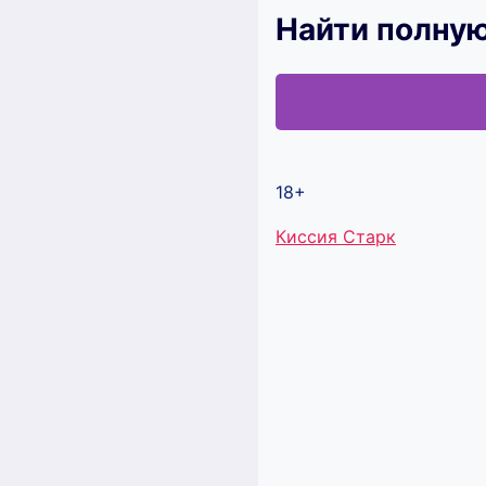
Найти полную
18+
Метки
Киссия Старк
записи: