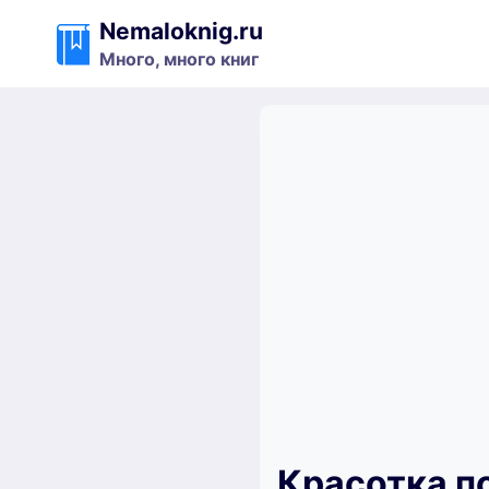
Перейти
Nemaloknig.ru
к
Много, много книг
содержимому
Красотка по