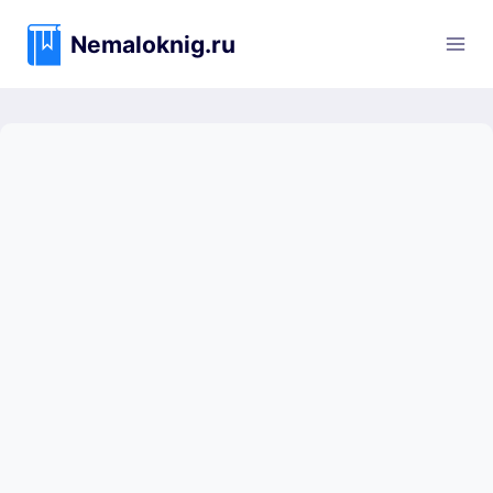
Перейти
к
Nemaloknig.ru
содержимому