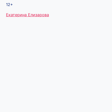
12+
Метки
Екатерина Елизарова
записи: