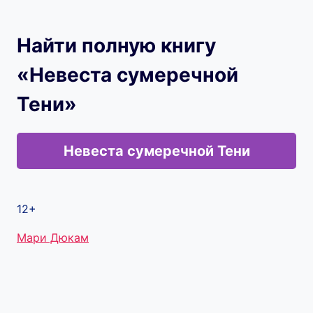
Найти полную книгу
«Невеста сумеречной
Тени»
Невеста сумеречной Тени
12+
Метки
Мари Дюкам
записи: