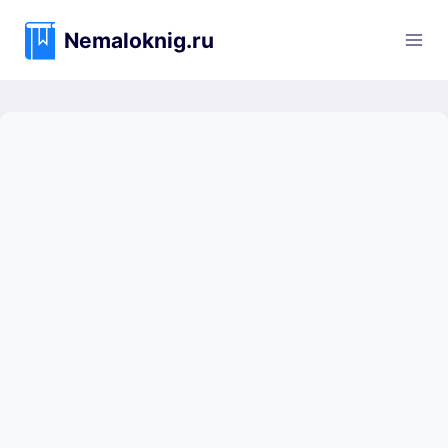
Перейти
к
Nemaloknig.ru
содержимому