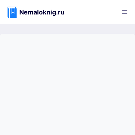
Перейти
к
Nemaloknig.ru
содержимому