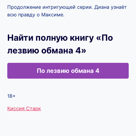
Продолжение интригующей серии. Диана узнаёт
всю правду о Максиме.
Найти полную книгу «По
лезвию обмана 4»
По лезвию обмана 4
18+
Метки
Киссия Старк
записи: