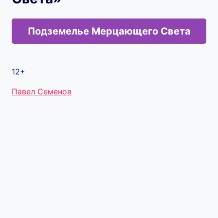
Подземелье Мерцающего Света
12+
Метки
Павел Семенов
записи: