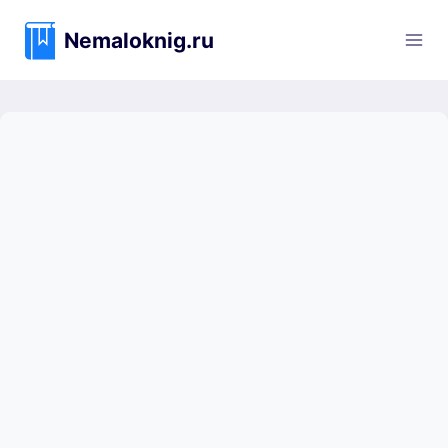
Перейти
к
Nemaloknig.ru
содержимому