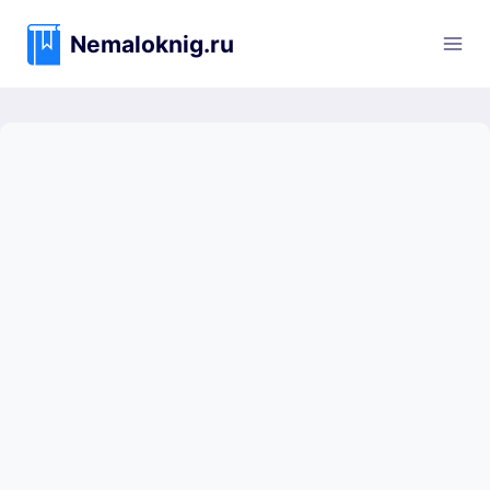
Перейти
к
Nemaloknig.ru
содержимому