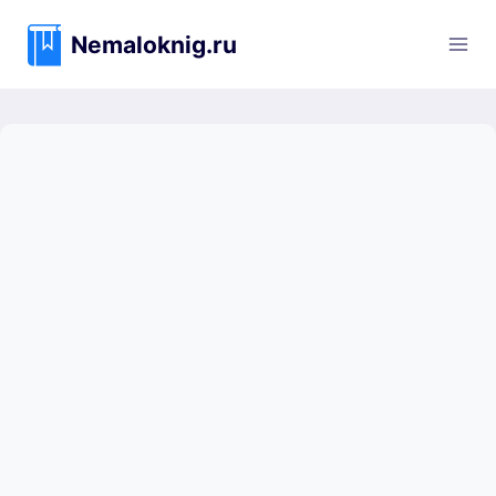
Перейти
к
Nemaloknig.ru
содержимому