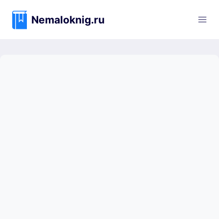
Перейти
к
Nemaloknig.ru
содержимому