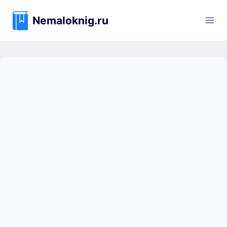
Перейти
к
Nemaloknig.ru
содержимому