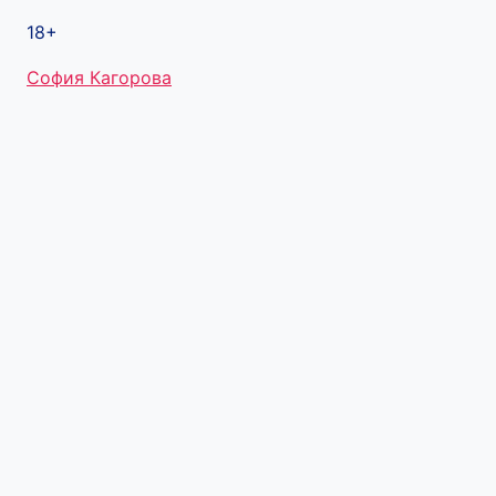
18+
Метки
София Кагорова
записи: