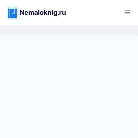
Перейти
к
Nemaloknig.ru
содержимому