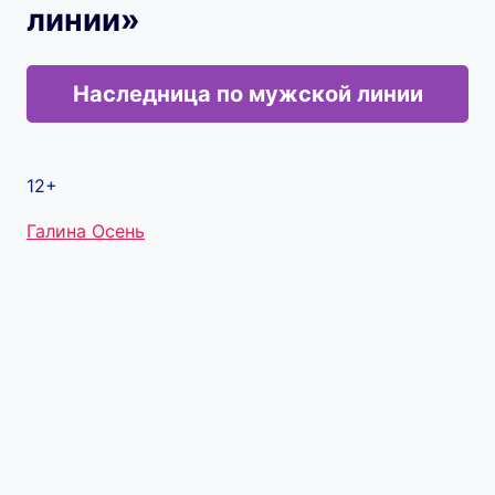
линии»
Наследница по мужской линии
12+
Метки
Галина Осень
записи: