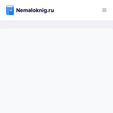
Перейти
к
Nemaloknig.ru
содержимому