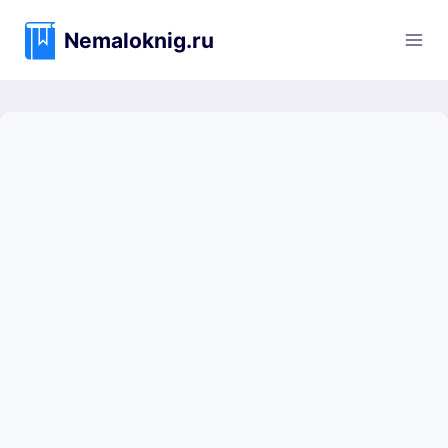
Перейти
к
Nemaloknig.ru
содержимому