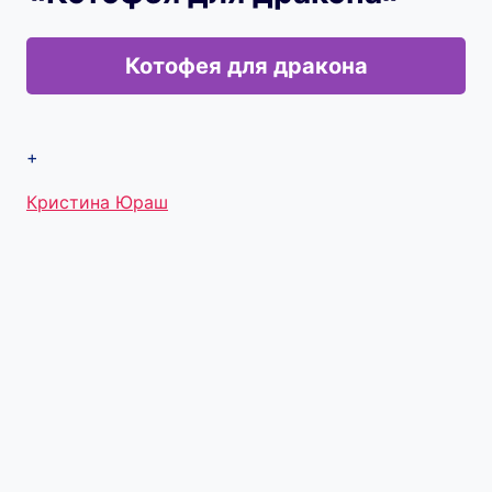
Котофея для дракона
+
Метки
Кристина Юраш
записи: